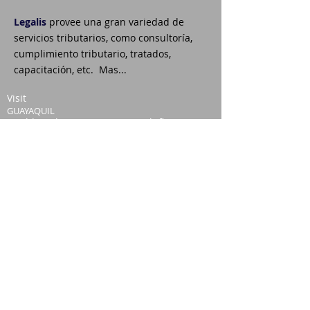
Legalis
provee una gran variedad de
servicios tributarios, como consultoría,
cumplimiento tributario, tratados,
capacitació
n, etc.
Mas...
Visit
GUAYAQUIL
World Trade Center, Torre A, 7th floor,
Ofic. 701.
Avenida Francisco de Orellana,
Kennedy Norte
Postal Code 090512
LLámanos
T:
+593
4 2630584
+593 4 2630575